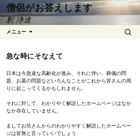
僧侶がお答えします
釈 浄達
コ
検
メニュー
ン
索:
テ
ン
急な時にそなえて
ツ
へ
日本は今急速な高齢化が進み、それに伴い、葬儀の問
ス
題、お墓の問題などいろんなことがこれから皆さんの周
キ
りに起こってくるかもしれません。
ッ
プ
それに対して、わかりやく解説したホームページはなか
なか存在していません。
ましてお坊さんからのわかりやすく解説したホームペー
ジは皆無と言っていいでしょう